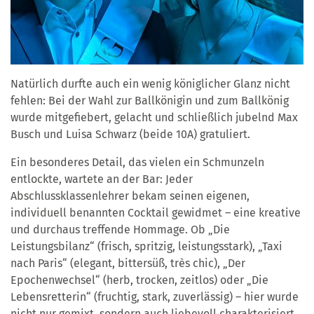
Natürlich durfte auch ein wenig königlicher Glanz nicht
fehlen: Bei der Wahl zur Ballkönigin und zum Ballkönig
wurde mitgefiebert, gelacht und schließlich jubelnd Max
Busch und Luisa Schwarz (beide 10A) gratuliert.
Ein besonderes Detail, das vielen ein Schmunzeln
entlockte, wartete an der Bar: Jeder
Abschlussklassenlehrer bekam seinen eigenen,
individuell benannten Cocktail gewidmet – eine kreative
und durchaus treffende Hommage. Ob „Die
Leistungsbilanz“ (frisch, spritzig, leistungsstark), „Taxi
nach Paris“ (elegant, bittersüß, très chic), „Der
Epochenwechsel“ (herb, trocken, zeitlos) oder „Die
Lebensretterin“ (fruchtig, stark, zuverlässig) – hier wurde
nicht nur gemixt, sondern auch liebevoll charakterisiert.