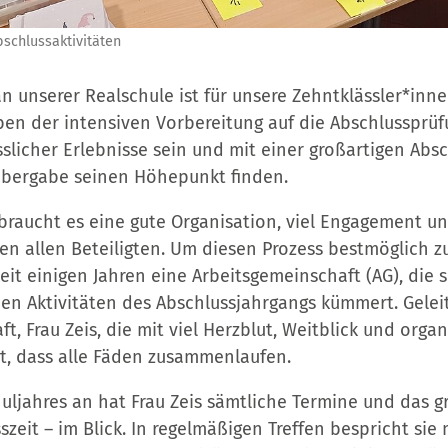
bschlussaktivitäten
n unserer Realschule ist für unsere Zehntklässler*inn
ben der intensiven Vorbereitung auf die Abschlussprüf
sslicher Erlebnisse sein und mit einer großartigen Abs
sübergabe seinen Höhepunkt finden.
 braucht es eine gute Organisation, viel Engagement u
 allen Beteiligten. Um diesen Prozess bestmöglich zu 
eit einigen Jahren eine Arbeitsgemeinschaft (AG), die s
en Aktivitäten des Abschlussjahrgangs kümmert. Geleit
ft, Frau Zeis, die mit viel Herzblut, Weitblick und org
gt, dass alle Fäden zusammenlaufen.
ljahres an hat Frau Zeis sämtliche Termine und das gr
zeit – im Blick. In regelmäßigen Treffen bespricht sie