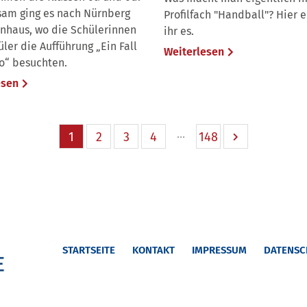
am ging es nach Nürnberg
Profilfach "Handball"? Hier e
rnhaus, wo die Schülerinnen
ihr es.
ler die Aufführung „Ein Fall
Weiterlesen
ro“ besuchten.
esen
1
2
3
4
148
STARTSEITE
KONTAKT
IMPRESSUM
DATENSC