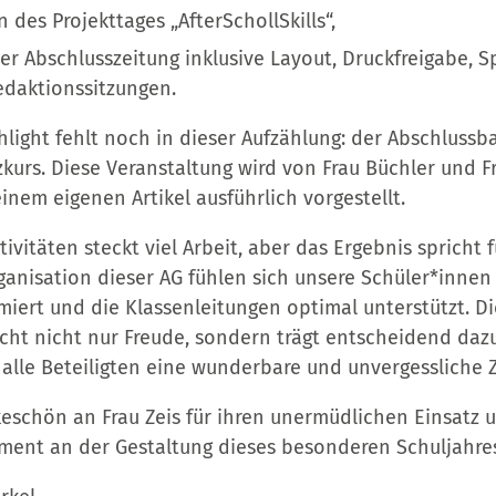
 des Projekttages „AfterSchollSkills“,
der Abschlusszeitung inklusive Layout, Druckfreigabe,
edaktionssitzungen.
light fehlt noch in dieser Aufzählung: der Abschlussb
urs. Diese Veranstaltung wird von Frau Büchler und F
einem eigenen Artikel ausführlich vorgestellt.
tivitäten steckt viel Arbeit, aber das Ergebnis spricht 
anisation dieser AG fühlen sich unsere Schüler*innen 
rmiert und die Klassenleitungen optimal unterstützt. 
cht nicht nur Freude, sondern trägt entscheidend dazu
r alle Beteiligten eine wunderbare und unvergessliche Z
eschön an Frau Zeis für ihren unermüdlichen Einsatz un
ent an der Gestaltung dieses besonderen Schuljahres