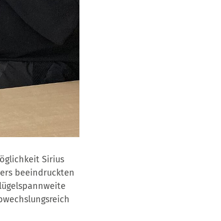
glichkeit Sirius
ers beeindruckten
Flügelspannweite
abwechslungsreich