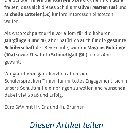
Die Schüler*innen der
Klassen 5 bis 8
dürfen sich daher
freuen, dass sich dieses Schuljahr
Oliver Marten (8a)
und
Michelle Latteier (5c)
für ihre Interessen einsetzen
wollen.
Als Ansprechpartner*in vor allem für die höheren
Jahrgänge 9 und 10
, aber natürlich auch für die
gesamte
Schülerschaft
der Realschule, wurden
Magnus Goldinger
(10a)
sowie
Elisabeth Schmidtgall (9b)
in das Amt
gewählt.
Wir gratulieren ganz herzlich allen vier
Schülersprechern*innen für ihr tolles Engagement, sich in
unsere Schulfamilie einbringen zu wollen und wünschen
dabei viel Spaß und Erfolg.
Eure SMV mit Hr. Enz und Hr. Brunner
Diesen Artikel teilen