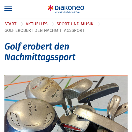
Navigation überspringen
START
AKTUELLES
SPORT UND MUSIK
GOLF EROBERT DEN NACHMITTAGSSPORT
Golf erobert den
Nachmittagssport