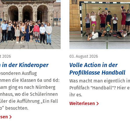
t 2026
03. August 2026
 in der Kinderoper
Volle Action in der
Profilklasse Handball
esonderen Ausflug
hmen die Klassen 6a und 6d:
Was macht man eigentlich i
am ging es nach Nürnberg
Profilfach "Handball"? Hier e
rnhaus, wo die Schülerinnen
ihr es.
ler die Aufführung „Ein Fall
Weiterlesen
ro“ besuchten.
esen