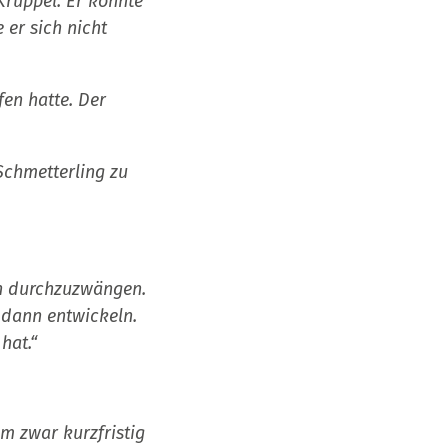
Krüppel. Er konnte
 er sich nicht
en hatte. Der
Schmetterling zu
ch durchzuzwängen.
 dann entwickeln.
hat.“
m zwar kurzfristig