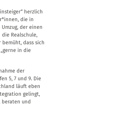
nsteiger“ herzlich
*innen, die in
n Umzug, der einen
 die Realschule,
r bemüht, dass sich
„gerne in die
fnahme der
en 5, 7 und 9. Die
chland läuft eben
tegration gelingt,
l beraten und