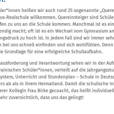
sler*innen heißen wir auch rund 25 sogenannte „Querei
us-Realschule willkommen. Quereinsteiger sind Schüler
fen zu uns an die Schule kommen. Manchmal ist es ei
ndig macht; oft ist es ein Wechsel vom Gymnasium an
ungsdruck zu hoch ist. In jedem Fall sind wir immer seh
 bei uns schnell einfinden und sich wohlfühlen. Denn 
ie Grundlage für eine erfolgreiche Schullaufbahn.
ausforderung und Verantwortung sehen wir in der Au
ainischen Schüler*innen, verteilt auf die Jahrgangsstuf
system, Unterricht und Stundenplan – Schule in Deuts
rs ab als in ihrem Heimatland. Damit die schulische In
rer Kollegin Frau Birke gecoacht, das heißt individuel
sehr zuversichtlich, dass uns das gelingt!