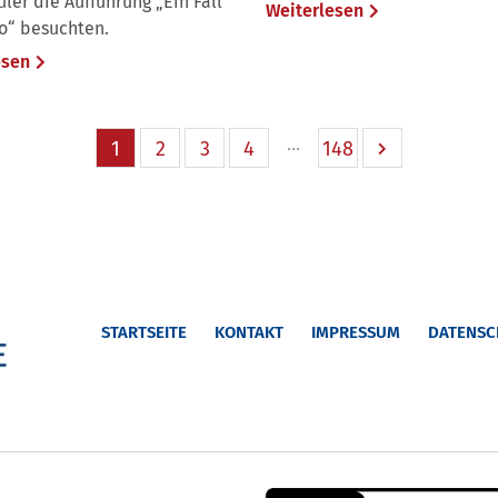
ler die Aufführung „Ein Fall
Weiterlesen
ro“ besuchten.
esen
1
2
3
4
148
STARTSEITE
KONTAKT
IMPRESSUM
DATENSC