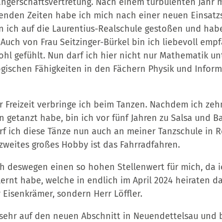
ngerschaftsvertretung. Nach einem turbulenten Jahr m
enden Zeiten habe ich mich nach einer neuen Einsatz
n ich auf die Laurentius-Realschule gestoßen und habe
 Auch von Frau Seitzinger-Bürkel bin ich liebevoll e
hl gefühlt. Nun darf ich hier nicht nur Mathematik un
ischen Fähigkeiten in den Fächern Physik und Infor
 Freizeit verbringe ich beim Tanzen. Nachdem ich zeh
 getanzt habe, bin ich vor fünf Jahren zu Salsa und B
arf ich diese Tänze nun auch an meiner Tanzschule in 
zweites großes Hobby ist das Fahrradfahren.
h deswegen einen so hohen Stellenwert für mich, da 
rnt habe, welche in endlich im April 2024 heiraten d
 Eisenkrämer, sondern Herr Löffler.
 sehr auf den neuen Abschnitt in Neuendettelsau und 