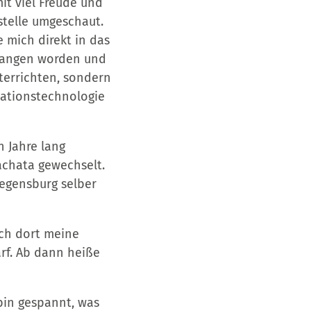
it viel Freude und
stelle umgeschaut.
 mich direkt in das
mpfangen worden und
terrichten, sondern
mationstechnologie
n Jahre lang
achata gewechselt.
Regensburg selber
ich dort meine
arf. Ab dann heiße
bin gespannt, was