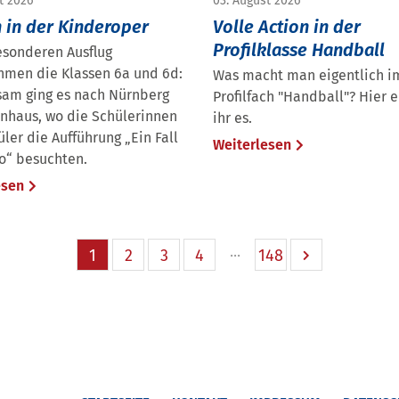
t 2026
03. August 2026
 in der Kinderoper
Volle Action in der
Profilklasse Handball
esonderen Ausflug
hmen die Klassen 6a und 6d:
Was macht man eigentlich i
am ging es nach Nürnberg
Profilfach "Handball"? Hier e
rnhaus, wo die Schülerinnen
ihr es.
ler die Aufführung „Ein Fall
Weiterlesen
ro“ besuchten.
esen
1
2
3
4
148