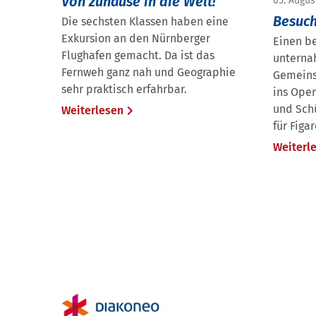
Von zuhause in die Welt!
05. Augus
Besuch
Die sechsten Klassen haben eine
Exkursion an den Nürnberger
Einen b
Flughafen gemacht. Da ist das
unterna
Fernweh ganz nah und Geographie
Gemeins
sehr praktisch erfahrbar.
ins Ope
und Schü
Weiterlesen
für Figa
Weiterl